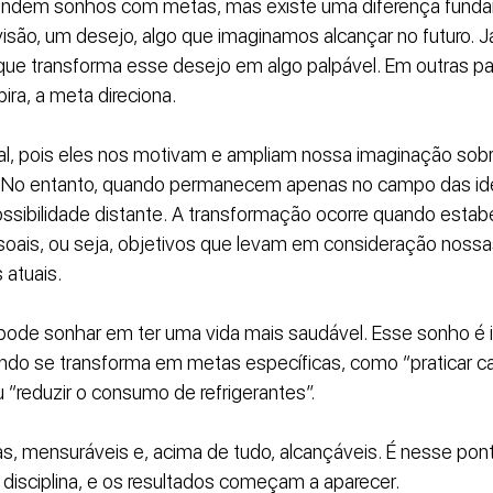
ndem sonhos com metas, mas existe uma diferença fundam
isão, um desejo, algo que imaginamos alcançar no futuro. J
ue transforma esse desejo em algo palpável. Em outras pal
ira, a meta direciona.
al, pois eles nos motivam e ampliam nossa imaginação sobr
. No entanto, quando permanecem apenas no campo das id
sibilidade distante. A transformação ocorre quando esta
soais, ou seja, objetivos que levam em consideração nossas
 atuais.
pode sonhar em ter uma vida mais saudável. Esse sonho é i
ando se transforma em metas específicas, como “praticar c
“reduzir o consumo de refrigerantes”. 
s, mensuráveis e, acima de tudo, alcançáveis. É nesse pont
disciplina, e os resultados começam a aparecer.