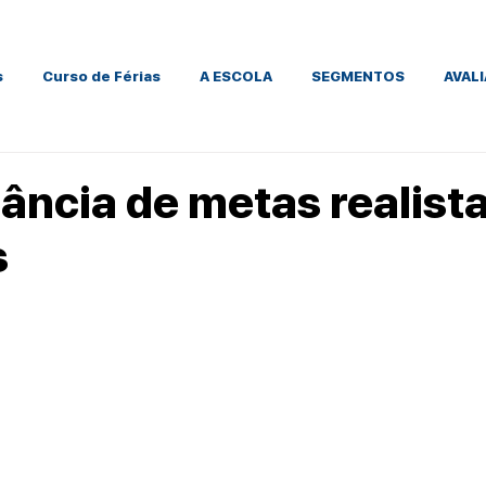
s
Curso de Férias
A ESCOLA
SEGMENTOS
AVAL
ância de metas realista
s