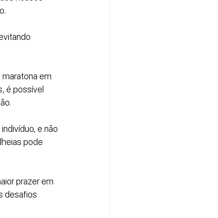
o.
evitando 
a maratona em 
, é possível 
ão.
indivíduo, e não 
lheias pode 
aior prazer em 
s desafios 