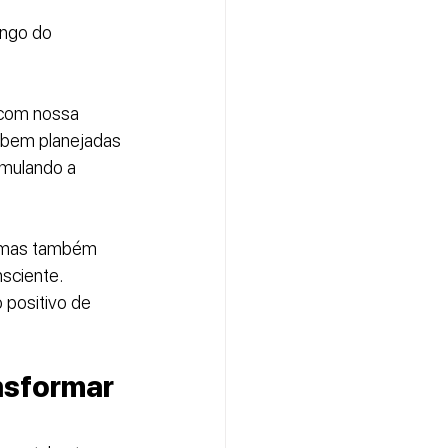
ongo do 
 com nossa 
s bem planejadas 
imulando a 
, mas também 
sciente. 
 positivo de 
nsformar 