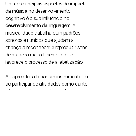
Um dos principais aspectos do impacto 
da música no desenvolvimento 
cognitivo é a sua influência no 
desenvolvimento da linguagem. 
A 
musicalidade trabalha com padrões 
sonoros e rítmicos que ajudam a 
criança a reconhecer e reproduzir sons 
de maneira mais eficiente, o que 
favorece o processo de alfabetização. 
Ao aprender a tocar um instrumento ou 
ao participar de atividades como canto 
e jogos musicais, a criança desenvolve 
habilidades importantes para a leitura e 
a escrita, como a percepção fonológica 
e a distinção de sons. Esses estímulos 
musicais, portanto, funcionam como 
uma base sólida para o aprendizado de 
novos idiomas e para a construção de 