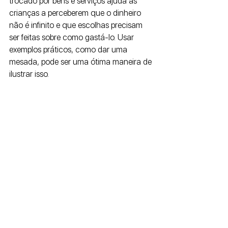
trocado por bens e serviços ajuda as 
crianças a perceberem que o dinheiro 
não é infinito e que escolhas precisam 
ser feitas sobre como gastá-lo. Usar 
exemplos práticos, como dar uma 
mesada, pode ser uma ótima maneira de 
ilustrar isso.
Ensinar as crianças a criar um 
orçamento simples pode ser uma 
ferramenta poderosa. Mostre-lhes como 
dividir o dinheiro que recebem em 
categorias, como poupança, despesas e 
doações. Essa prática não só os ajuda a 
entender a importância de planejar seus 
gastos, mas também ensina a tomar 
decisões financeiras conscientes.
A poupança é um dos pilares da 