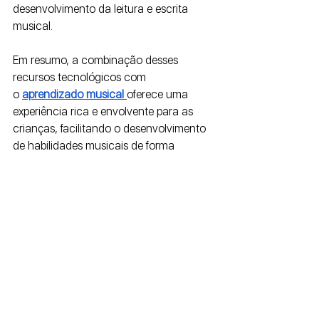
desenvolvimento da leitura e escrita 
musical.
Em resumo, a combinação desses 
recursos tecnológicos com 
o
aprendizado musical 
oferece uma 
experiência rica e envolvente para as 
crianças, facilitando o desenvolvimento 
de habilidades musicais de forma 
divertida e interativa.
Conclusão
A música transcende a barreira da 
diversão, atuando como 
uma
 ferramenta educacional e 
terapêutic
a para crianças. Ela 
desempenha um papel crucial no 
desenvolvimento cognitivo, emocional e 