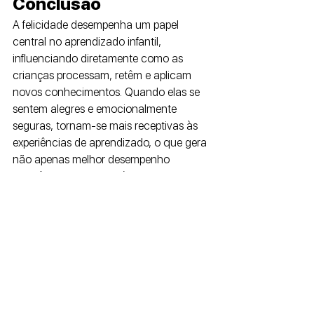
Conclusão
A felicidade desempenha um papel 
central no aprendizado infantil, 
influenciando diretamente como as 
crianças processam, retêm e aplicam 
novos conhecimentos. Quando elas se 
sentem alegres e emocionalmente 
seguras, tornam-se mais receptivas às 
experiências de aprendizado, o que gera 
não apenas melhor desempenho 
acadêmico, mas também maior 
engajamento e criatividade. 
Essa conexão entre emoções positivas e 
aprendizado destaca a importância de 
priorizarmos o bem-estar emocional das 
crianças em todos os ambientes que 
frequentam.